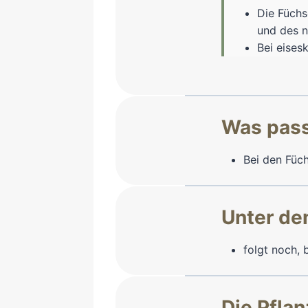
Die Füchs
und des n
Bei eises
Was passi
Bei den Füc
Unter de
folgt noch,
Die Pfla