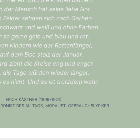
n frieren. Und die Krähen darben.
 der Mensch hat seine liebe Not.
n Felder sehnen sich nach Garben.
t schwarz und weiß und ohne Farben.
 so gerne gelb und blau und rot.
von Kindern wie der Rattenfänger,
 auf dem Eise stolz der Januar.
rd zieht die Kreise eng und enger.
t, die Tage würden wieder länger.
es nicht. Und es ist trotzdem wahr.
ERICH KÄSTNER (1899-1974)
HRONIST DES ALLTAGS, MORALIST, GEBRAUCHSLYRIKER