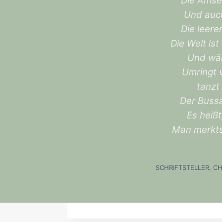
Die Amsel
Und auch
Die leere
Die Welt is
Und wär
Umringt 
tanzt
Der Bussa
Es heiß
Man merkts 
SCHRIFTSTELLER, C