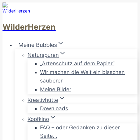
Zum
Inhalt
springen
WilderHerzen
Meine Bubbles
Naturspuren
„Artenschutz auf dem Papier“
Wir machen die Welt ein bisschen
sauberer
Meine Bilder
Kreativhütte
Downloads
Kopfkino
FAQ – oder Gedanken zu dieser
Seite…