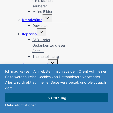
ein bisschen
sauberer
Meine Bilder
Untermenü
Kreativhütte
umschalten
Downloads
Untermenü
Kopfkino
umschalten
FAQ – oder
Gedanken zu dieser
Seite…
Themenplanung
Untermenü
Schichtwechsel
umschalten
Taxonomie oder
Ich mag Kekse... Am liebsten frisch aus dem Ofen! Auf meiner
Verkehrs-Spezies
Seite werden keine Cookies von Drittanbietern verwendet.
Naturkalender
Alles wird direkt auf meiner Seite verarbeitet, und bleibt auch
EigenART
dort.
Untermenü
Über mich
umschalten
In Ordnung
Kontakt
Mehr Informationen
Interessantes