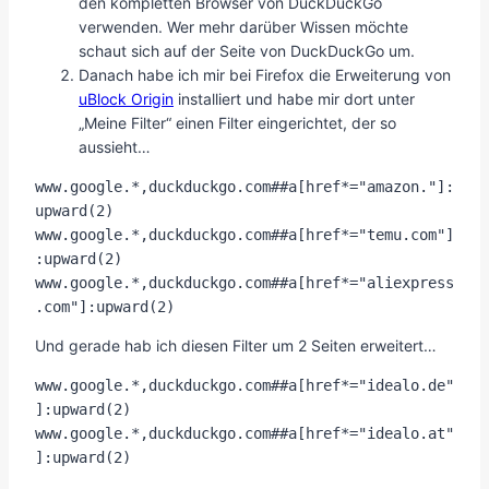
den kompletten Browser von DuckDuckGo
verwenden. Wer mehr darüber Wissen möchte
schaut sich auf der Seite von DuckDuckGo um.
Danach habe ich mir bei Firefox die Erweiterung von
uBlock Origin
installiert und habe mir dort unter
„Meine Filter“ einen Filter eingerichtet, der so
aussieht…
www.google.*,duckduckgo.com##a[href*="amazon."]:
upward(2)

www.google.*,duckduckgo.com##a[href*="temu.com"]
:upward(2)

www.google.*,duckduckgo.com##a[href*="aliexpress
.com"]:upward(2)
Und gerade hab ich diesen Filter um 2 Seiten erweitert…
www.google.*,duckduckgo.com##a[href*="idealo.de"
]:upward(2)

www.google.*,duckduckgo.com##a[href*="idealo.at"
]:upward(2)