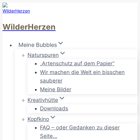
Zum
Inhalt
springen
WilderHerzen
Meine Bubbles
Naturspuren
„Artenschutz auf dem Papier“
Wir machen die Welt ein bisschen
sauberer
Meine Bilder
Kreativhütte
Downloads
Kopfkino
FAQ – oder Gedanken zu dieser
Seite…